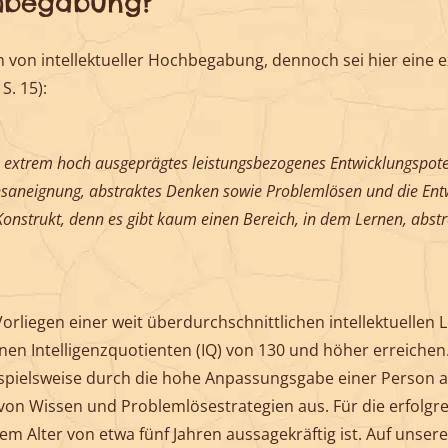
chbegabung?
ion von intellektueller Hochbegabung, dennoch sei hier eine e
S. 15):
 extrem hoch ausgeprägtes leistungsbezogenes Entwicklungspoten
saneignung, abstraktes Denken sowie Problemlösen und die Entwi
 Konstrukt, denn es gibt kaum einen Bereich, in dem Lernen, abs
rliegen einer weit überdurchschnittlichen intellektuellen L
inen Intelligenzquotienten (IQ) von 130 und höher erreichen.
ispielsweise durch die hohe Anpassungsgabe einer Person
n Wissen und Problemlösestrategien aus. Für die erfolgre
em Alter von etwa fünf Jahren aussagekräftig ist. Auf unser