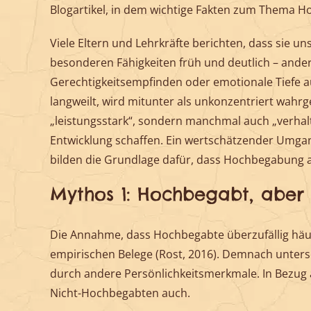
Blogartikel, in dem wichtige Fakten zum Thema H
Viele Eltern und Lehrkräfte berichten, dass sie 
besonderen Fähigkeiten früh und deutlich – ande
Gerechtigkeitsempfinden oder emotionale Tiefe au
langweilt, wird mitunter als unkonzentriert wahr
„leistungsstark“, sondern manchmal auch „verhalt
Entwicklung schaffen. Ein wertschätzender Umga
bilden die Grundlage dafür, dass Hochbegabung als
Mythos 1: Hochbegabt, aber 
Die Annahme, dass Hochbegabte überzufällig häufig 
empirischen Belege (Rost, 2016). Demnach unters
durch andere Persönlichkeitsmerkmale. In Bezug 
Nicht-Hochbegabten auch.