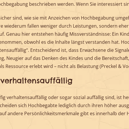
ochbegabung beschrieben werden. Wenn Sie interessiert si
unsicher sind, wie sie mit Anzeichen von Hochbegabung umge
re wiederum fallen weniger durch Leistungen, sondern eher
f. Genau hier entstehen häufig Missverständnisse: Ein Kind,
genommen, obwohl es die Inhalte längst verstanden hat. Ho
ensauffällig“. Entscheidend ist, dass Erwachsene die Sign
ng, Neugier auf das Denken des Kindes und die Bereitscha
 Ressource erlebt wird – nicht als Belastung (Preckel & Voc
verhaltensauffällig
verhaltensauffällig oder sogar sozial auffällig sind, ist heu
cheiden sich Hochbegabte lediglich durch ihren höher aus
auf andere Persönlichkeitsmerkmale gibt es innerhalb der