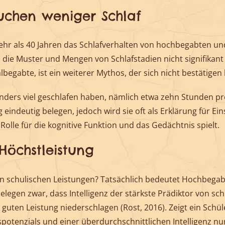
uchen weniger Schlaf
hr als 40 Jahren das Schlafverhalten von hochbegabten und
. die Muster und Mengen von Schlafstadien nicht signifika
gabte, ist ein weiterer Mythos, der sich nicht bestätigen l
onders viel geschlafen haben, nämlich etwa zehn Stunden pro
eindeutig belegen, jedoch wird sie oft als Erklärung für Ei
olle für die kognitive Funktion und das Gedächtnis spielt.
öchstleistung
en schulischen Leistungen? Tatsächlich bedeutet Hochbega
legen zwar, dass Intelligenz der stärkste Prädiktor von sc
r guten Leistung niederschlagen (Rost, 2016). Zeigt ein Schü
potenzials und einer überdurchschnittlichen Intelligenz nu