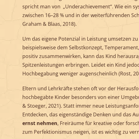
spricht man von „Underachievement“. Wie ein sys
zwischen 16–28 % und in der weiterführenden Sch
Graham & Blaas, 2018).
Um das eigene Potenzial in Leistung umsetzen z
beispielsweise dem Selbstkonzept, Temperament, 
positiv zusammenwirken, kann das Kind herausrag
Spitzenleistungen erbringen. Leidet ein Kind jedo
Hochbegabung weniger augenscheinlich (Rost, 20
Eltern und Lehrkräfte stehen oft vor der Heraus
hochbegabte Kinder besonders von einer Umgebun
& Stoeger, 2021). Statt immer neue Leistungsanfor
Entdecken, das eigenständige Denken und das Aus
ernst nehmen
, Freiräume für kreative oder fors
zum Perfektionismus neigen, ist es wichtig zu ver