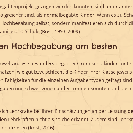
egabtenprojekt gezogen werden konnten, sind unter ander
folgreicher sind, als normalbegabte Kinder. Wenn es zu Sc
r Hochbegabung selbst, sondern manifestieren sich durch 
ilie und Schule (Rost, 1993, 2009).
nnen Hochbegabung am besten
umweltanalyse besonders begabter Grundschulkinder“ unter
ätzen, wie gut bzw. schlecht die Kinder ihrer Klasse jeweil
en Fähigkeiten für die einzelnen Aufgabentypen gefragt sin
aufgaben nur schwer voneinander trennen konnten und die Int
sich Lehrkräfte bei ihren Einschätzungen an der Leistung d
n Lehrkräften nicht als solche erkannt. Zudem sind Lehrkräf
ntifizieren (Rost, 2016).