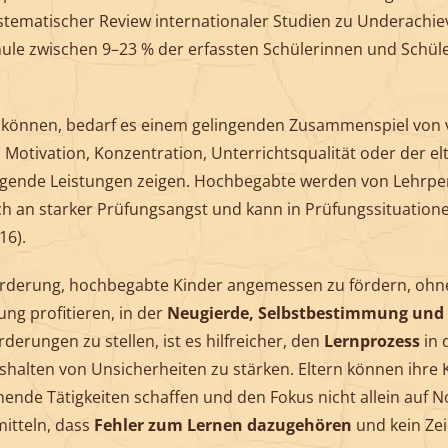
tematischer Review internationaler Studien zu Underachie
ule zwischen 9–23 % der erfassten Schülerinnen und Schül
u können, bedarf es einem gelingenden Zusammenspiel von
Motivation, Konzentration, Unterrichtsqualität oder der el
ende Leistungen zeigen. Hochbegabte werden von Lehrperso
ch an starker Prüfungsangst und kann in Prüfungssituationen
16).
forderung, hochbegabte Kinder angemessen zu fördern, ohne 
g profitieren, in der
Neugierde, Selbstbestimmung und 
derungen zu stellen, ist es hilfreicher, den
Lernprozess
in 
halten von Unsicherheiten zu stärken. Eltern können ihre 
chende Tätigkeiten schaffen und den Fokus nicht allein auf
mitteln, dass
Fehler zum Lernen dazugehören
und kein Ze