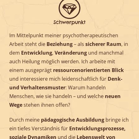
Schwerpunkt
Im Mittelpunkt meiner psychotherapeutischen
Arbeit steht die
Beziehung
– als
sicherer Raum
, in
dem
Entwicklung
,
Veränderung
und manchmal
auch Heilung möglich werden. Ich arbeite mit
einem ausgeprägt
ressourcenorientierten Blick
und interessiere mich leidenschaftlich für
Denk-
und Verhaltensmuster
: Warum handeln
Menschen, wie sie handeln – und welche
neuen
Wege
stehen ihnen offen?
Durch meine
pädagogische Ausbildung
bringe ich
ein tiefes Verständnis für
Entwicklungsprozesse,
soziale Dynamiken
und die
Lebenswelt von