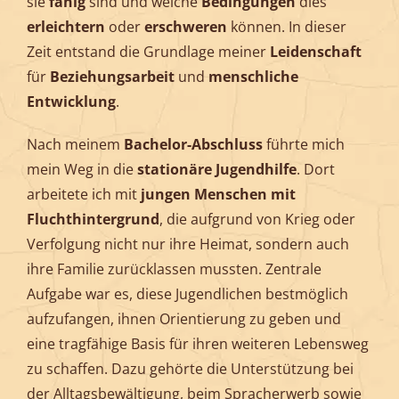
sie
fähig
sind und welche
Bedingungen
dies
erleichtern
oder
erschweren
können. In dieser
Zeit entstand die Grundlage meiner
Leidenschaft
für
Beziehungsarbeit
und
menschliche
Entwicklung
.
Nach meinem
Bachelor-Abschluss
führte mich
mein Weg in die
stationäre Jugendhilfe
. Dort
arbeitete ich mit
jungen Menschen mit
Fluchthintergrund
, die aufgrund von Krieg oder
Verfolgung nicht nur ihre Heimat, sondern auch
ihre Familie zurücklassen mussten. Zentrale
Aufgabe war es, diese Jugendlichen bestmöglich
aufzufangen, ihnen Orientierung zu geben und
eine tragfähige Basis für ihren weiteren Lebensweg
zu schaffen. Dazu gehörte die Unterstützung bei
der Alltagsbewältigung, beim Spracherwerb sowie